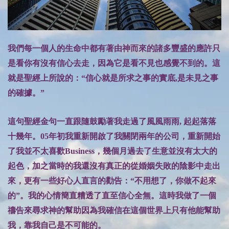
我們每一個人的生命中都有著由神而來的諸多豐盛的應許只
是看你有沒有信心去走，因為它是看不見也感覺不到的。這
就是聖經上所說的：“信心就是所求之事的實底,是未見之事
的確據。”
這句聖經金句一直跟隨鼓勵著我走過了風風雨雨, 起起落落
十幾年。05年初我重新開啟了我關閉兩年的公司，重新開始
了我並不太喜歡Business，幾個月過去了生意並沒有太大的
起色，加之當時的我還沒有真正的從婚姻失敗的陰影中走出
來，更有一些好心人直言的勸告：“不用想了，你做不起來
的”。我的心情簡直糟透了直至信心全無。這時我做了一個
禱告來尋求神的幫助因為我確信在這個世界上只有他能幫助
我，靠我自己是不可能的。