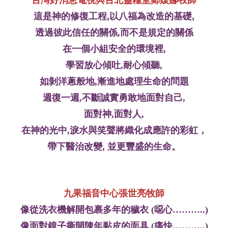
台灣好消息電視與台北靈糧堂鄭嬡娜牧師
這是神的修復工程,以八福為改造的基礎,
透過彼此信任的關係,而不是規定的關係
在一個小組安全的環境裡,
學習放心傾吐,耐心傾聽,
如剝洋蔥般地,漸進地處理生命的問題
週復一週,不斷誠實勇敢地面對自己,
面對神,面對人,
在神的光中,淚水與笑聲將織化成應許的彩虹，
帶下醫治改變, 並更豐盛的生命。
九果福音中心張世亮牧師
像從洗衣機解開包裹多年的穢衣 (噁心………..)
像面對鏡子撕開陳年黏皮的面具 (痛快………..)